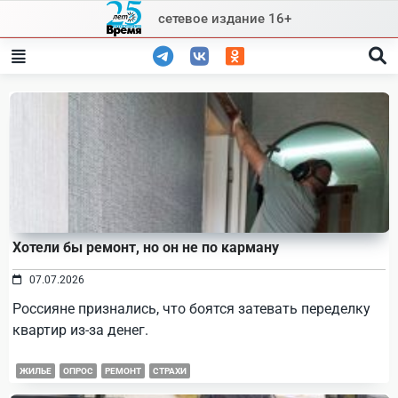
Skip
сетевое издание 16+
to
content
Хотели бы ремонт, но он не по карману
07.07.2026
Россияне признались, что боятся затевать переделку
квартир из-за денег.
ЖИЛЬЕ
ОПРОС
РЕМОНТ
СТРАХИ