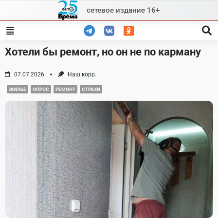
Skip
сетевое издание 16+
to
content
Хотели бы ремонт, но он не по карману
07.07.2026
Наш корр.
ЖИЛЬЕ
ОПРОС
РЕМОНТ
СТРАХИ