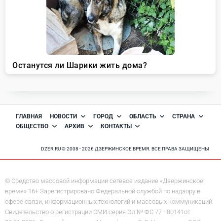
ГЛАВНАЯ
НОВОСТИ
ГОРОД
ОБЛАСТЬ
СТРАНА
ОБЩЕСТВО
АРХИВ
КОНТАКТЫ
DZER.RU © 2008 - 2026 ДЗЕРЖИНСКОЕ ВРЕМЯ. ВСЕ ПРАВА ЗАЩИЩЕНЫ
© Средство массовой информации сетевое издание «Дзержинское
время» 16+ Зарегистрировано Федеральной службой по надзору в
сфере связи, информационных технологий и массовых коммуникаций.
Свидетельство о регистрации СМИ серия Эл № ФС 77 - 80141от