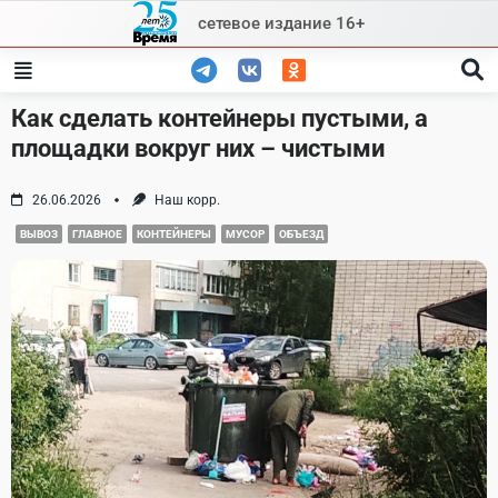
Skip
сетевое издание 16+
to
content
Как сделать контейнеры пустыми, а
площадки вокруг них – чистыми
26.06.2026
Наш корр.
ВЫВОЗ
ГЛАВНОЕ
КОНТЕЙНЕРЫ
МУСОР
ОБЪЕЗД