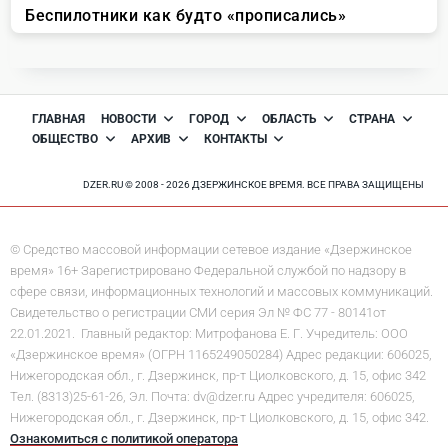
ГЛАВНАЯ
НОВОСТИ
ГОРОД
ОБЛАСТЬ
СТРАНА
ОБЩЕСТВО
АРХИВ
КОНТАКТЫ
DZER.RU © 2008 - 2026 ДЗЕРЖИНСКОЕ ВРЕМЯ. ВСЕ ПРАВА ЗАЩИЩЕНЫ
© Средство массовой информации сетевое издание «Дзержинское
время» 16+ Зарегистрировано Федеральной службой по надзору в
сфере связи, информационных технологий и массовых коммуникаций.
Свидетельство о регистрации СМИ серия Эл № ФС 77 - 80141от
22.01.2021. Главный редактор: Митрофанова Е. Г. Учредитель: ООО
«Дзержинское время» (ОГРН 1165249050284) Адрес редакции: 606025,
Нижегородская обл., г. Дзержинск, пр-т Циолковского, д. 15, офис 342
Тел. (8313)25-61-26, Эл. Почта: dv@dzer.ru Адрес учредителя: 606025,
Нижегородская обл., г. Дзержинск, пр-т Циолковского, д. 15, офис 342.
Ознакомиться с политикой оператора