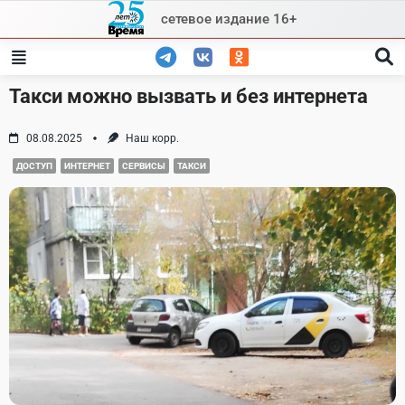
Skip
сетевое издание 16+
to
content
Такси можно вызвать и без интернета
08.08.2025
Наш корр.
ДОСТУП
ИНТЕРНЕТ
СЕРВИСЫ
ТАКСИ