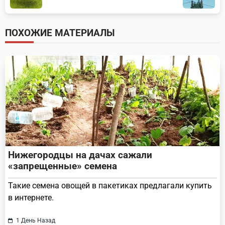
subtitle
screen-
ПОХОЖИЕ МАТЕРИАЛЫ
reader-
text">Page</span>
Нижегородцы на дачах сажали
«запрещенные» семена
Такие семена овощей в пакетиках предлагали купить
в интернете.
1 День Назад