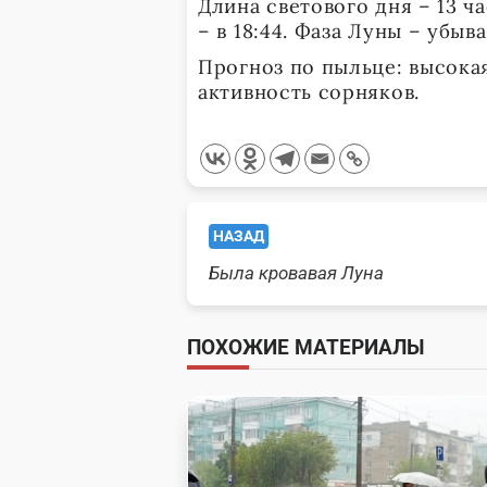
Длина светового дня – 13 ча
– в 18:44. Фаза Луны – убыв
Прогноз по пыльце: высокая
активность сорняков.
<span
НАЗАД
class="nav-
Была кровавая Луна
subtitle
ПОХОЖИЕ МАТЕРИАЛЫ
screen-
reader-
text">Page</span>