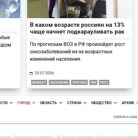
В каком возрасте россиян на 13%
чаще начнет подкарауливать рак
абые
По прогнозам ВОЗ в РФ произойдет рост
ходом
онкозаболеваний из-за возрастных
изменений населения.
20.07.2026
ВОЗРАСТ
НАСЕЛЕНИЕ
ПРОГНОЗ
РАК
РОСТ
ОСТИ
ГОРОД
ОБЛАСТЬ
СТРАНА
ОБЩЕСТВО
АРХИВ
DZER.RU © 200
дание «Дзержинское время» 16+ Зарегистрировано Федеральной службой 