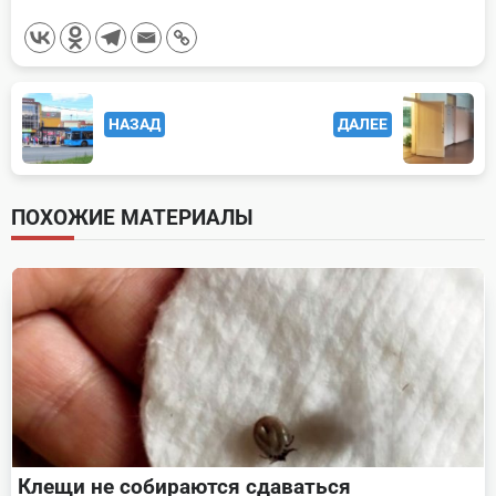
<span
НАЗАД
ДАЛЕЕ
class="nav-
subtitle
screen-
ПОХОЖИЕ МАТЕРИАЛЫ
reader-
text">Page</span>
Клещи не собираются сдаваться