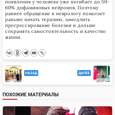
появления у человека уже погибает до 50-
60% дофаминовых нейронов. Поэтому
раннее обращение к неврологу помогает
раньше начать терапию, замедлить
прогрессирование болезни и дольше
сохранять самостоятельность и качество
жизни.
<span
НАЗАД
ДАЛЕЕ
class="nav-
subtitle
screen-
ПОХОЖИЕ МАТЕРИАЛЫ
reader-
text">Page</span>