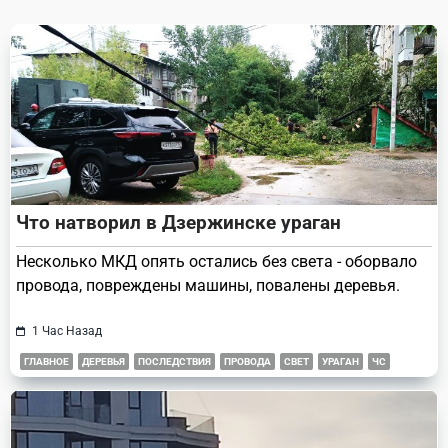
reader-
text">Page</span>
Что натворил в Дзержинске ураган
Несколько МКД опять остались без света - оборвало
провода, повреждены машины, повалены деревья.
1 Час Назад
ГЛАВНОЕ
ДЕРЕВЬЯ
ПОСЛЕДСТВИЯ
ПРОВОДА
СВЕТ
УРАГАН
ЧС