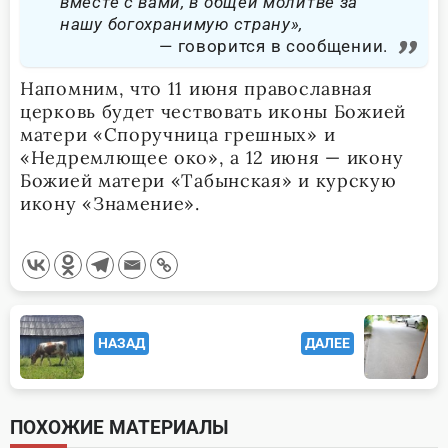
вместе с вами, в общей молитве за
нашу богохранимую страну»,
говорится в сообщении.
Напомним, что 11 июня православная
церковь будет чествовать иконы Божией
матери «Споручница грешных» и
«Недремлющее око», а 12 июня — икону
Божией матери «Табынская» и курскую
икону «Знамение».
<span
НАЗАД
ДАЛЕЕ
class="nav-
subtitle
screen-
ПОХОЖИЕ МАТЕРИАЛЫ