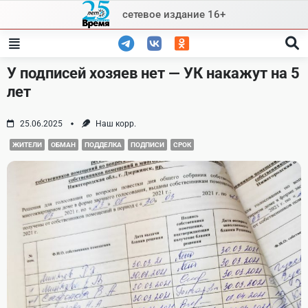
Skip
сетевое издание 16+
to
content
У подписей хозяев нет — УК накажут на 5
лет
25.06.2025
Наш корр.
ЖИТЕЛИ
ОБМАН
ПОДДЕЛКА
ПОДПИСИ
СРОК