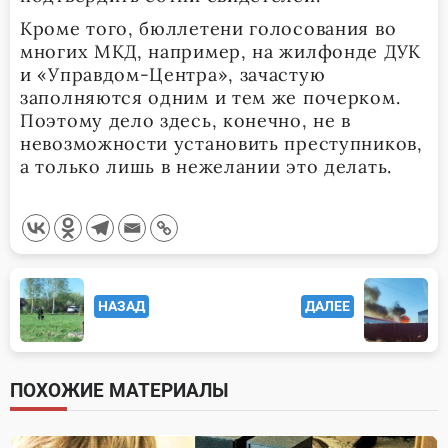
Кроме того, бюллетени голосования во
многих МКД, например, на жилфонде ДУК
и «Управдом-Центра», зачастую
заполняются одним и тем же почерком.
Поэтому дело здесь, конечно, не в
невозможности установить преступников,
а только лишь в нежелании это делать.
<span
НАЗАД
ДАЛЕЕ
class="nav-
subtitle
screen-
ПОХОЖИЕ МАТЕРИАЛЫ
reader-