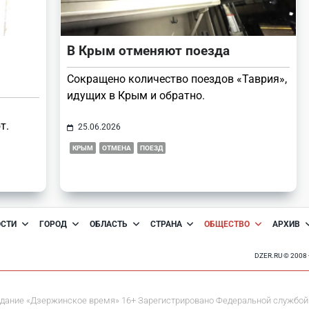
В Крым отменяют поезда
Сокращено количество поездов «Таврия»,
идущих в Крым и обратно.
т.
25.06.2026
КРЫМ
ОТМЕНА
ПОЕЗД
ОСТИ
ГОРОД
ОБЛАСТЬ
СТРАНА
ОБЩЕСТВО
АРХИВ
DZER.RU © 200
дание «Дзержинское время» 16+ Зарегистрировано Федеральной службой 