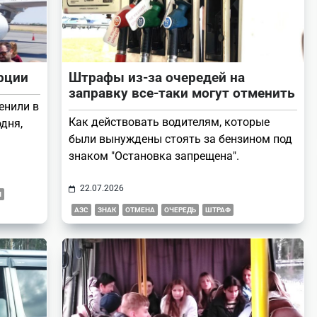
рции
Штрафы из-за очередей на
заправку все-таки могут отменить
енили в
Как действовать водителям, которые
дня,
были вынуждены стоять за бензином под
знаком "Остановка запрещена".
22.07.2026
Я
АЗС
ЗНАК
ОТМЕНА
ОЧЕРЕДЬ
ШТРАФ