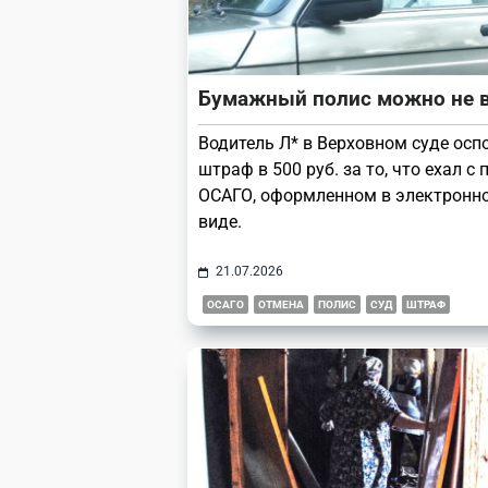
Бумажный полис можно не 
Водитель Л* в Верховном суде осп
штраф в 500 руб. за то, что ехал с
ОСАГО, оформленном в электронн
виде.
21.07.2026
ОСАГО
ОТМЕНА
ПОЛИС
СУД
ШТРАФ