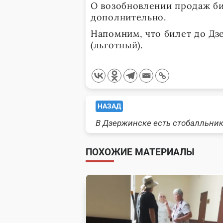
О возобновлении продаж б
дополнительно.
Напомним, что билет до Дзе
(льготный).
<span
НАЗАД
В Дзержинске есть стобалльни
class="nav-
subtitle
ПОХОЖИЕ МАТЕРИАЛЫ
screen-
reader-
text">Page</span>