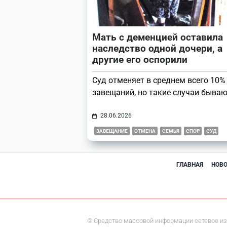
Мать с деменцией оставила
наследство одной дочери, а
другие его оспорили
Суд отменяет в среднем всего 10%
завещаний, но такие случаи бываю
28.06.2026
ЗАВЕЩАНИЕ
ОТМЕНА
СЕМЬЯ
СПОР
СУД
ГЛАВНАЯ
НОВ
© Средство массовой информации сетевое из