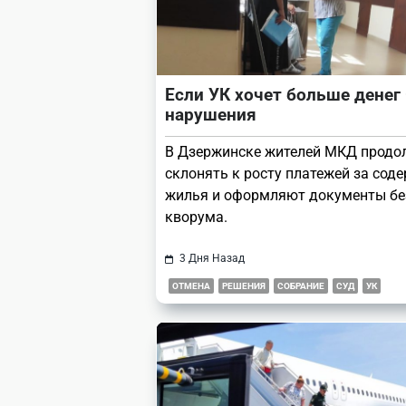
Если УК хочет больше денег
нарушения
В Дзержинске жителей МКД прод
склонять к росту платежей за сод
жилья и оформляют документы бе
кворума.
3 Дня Назад
ОТМЕНА
РЕШЕНИЯ
СОБРАНИЕ
СУД
УК