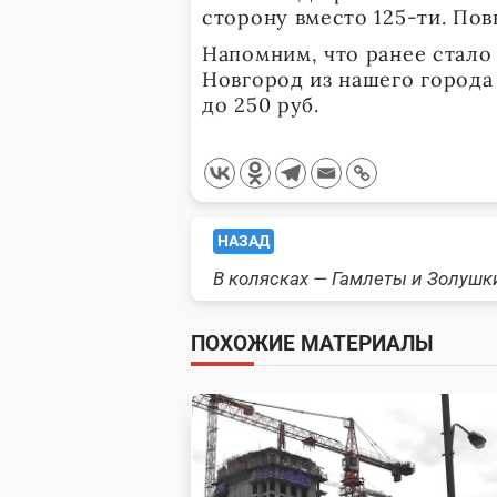
сторону вместо 125-ти. По
Напомним, что ранее стало
Новгород из нашего города 
до 250 руб.
<span
НАЗАД
В колясках — Гамлеты и Золушк
class="nav-
subtitle
ПОХОЖИЕ МАТЕРИАЛЫ
screen-
reader-
text">Page</span>