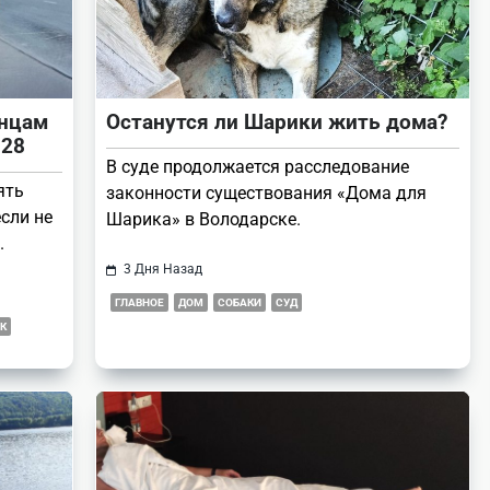
инцам
Останутся ли Шарики жить дома?
 28
В суде продолжается расследование
ять
законности существования «Дома для
сли не
Шарика» в Володарске.
.
3 Дня Назад
ГЛАВНОЕ
ДОМ
СОБАКИ
СУД
К