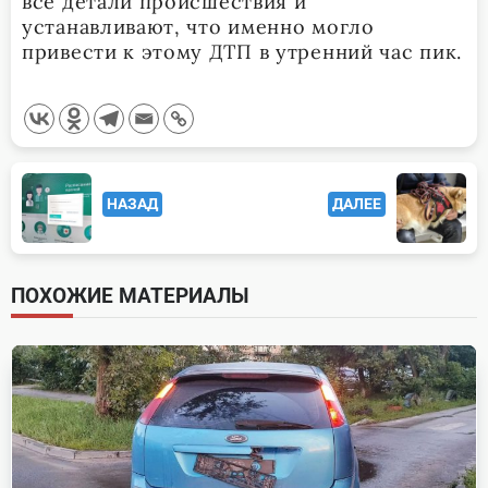
все детали происшествия и
устанавливают, что именно могло
привести к этому ДТП в утренний час пик.
<span
НАЗАД
ДАЛЕЕ
class="nav-
subtitle
screen-
ПОХОЖИЕ МАТЕРИАЛЫ
reader-
text">Page</span>