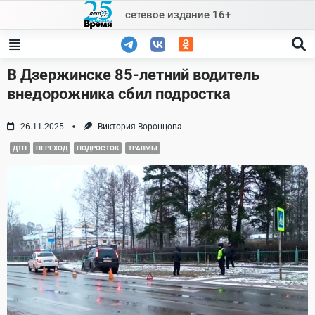
Skip
сетевое издание 16+
to
content
В Дзержинске 85-летний водитель
внедорожника сбил подростка
26.11.2025
Виктория Воронцова
ДТП
ПЕРЕХОД
ПОДРОСТОК
ТРАВМЫ