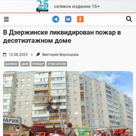
Skip
сетевое издание 16+
to
content
В Дзержинске ликвидирован пожар в
десятиэтажном доме
12.08.2025
Виктория Воронцова
БАЛКОН
ДОМ
ПОЖАР
СПАСАТЕЛИ