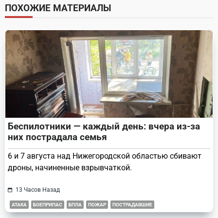
screen-
ПОХОЖИЕ МАТЕРИАЛЫ
reader-
text">Page</span>
Беспилотники — каждый день: вчера из-за
них пострадала семья
6 и 7 августа над Нижегородской областью сбивают
дроны, начиненные взрывчаткой.
13 Часов Назад
АТАКА
БОЕПРИПАС
БПЛА
ПОЖАР
ПОСТРАДАВШИЕ