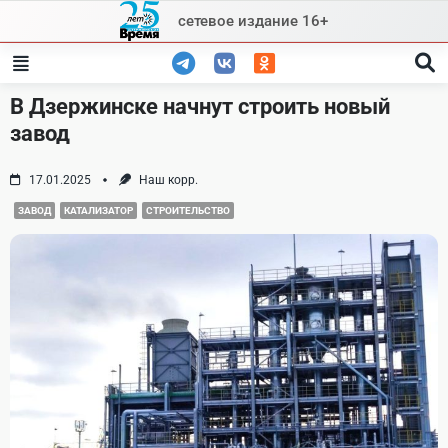
Skip
сетевое издание 16+
to
content
В Дзержинске начнут строить новый
завод
17.01.2025
Наш корр.
ЗАВОД
КАТАЛИЗАТОР
СТРОИТЕЛЬСТВО