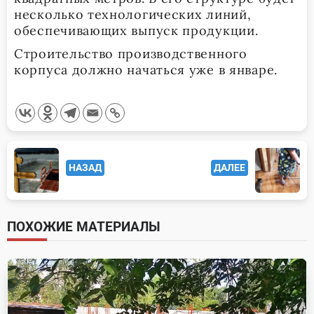
несколько технологических линий,
обеспечивающих выпуск продукции.
Строительство производственного
корпуса должно начаться уже в январе.
<span
НАЗАД
ДАЛЕЕ
class="nav-
subtitle
screen-
ПОХОЖИЕ МАТЕРИАЛЫ
reader-
text">Page</span>