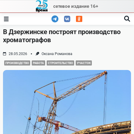
Skip
сетевое издание 16+
to
content
В Дзержинске построят производство
хроматографов
28.05.2026
Оксана Романова
ПРОИЗВОДСТВО
РАБОТА
СТРОИТЕЛЬСТВО
УЧАСТОК