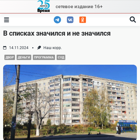
Skip
сетевое издание 16+
to
content
В списках значился и не значился
14.11.2024
Наш корр.
ДВОР
ДЕНЬГИ
ПРОГРАММА
СУД