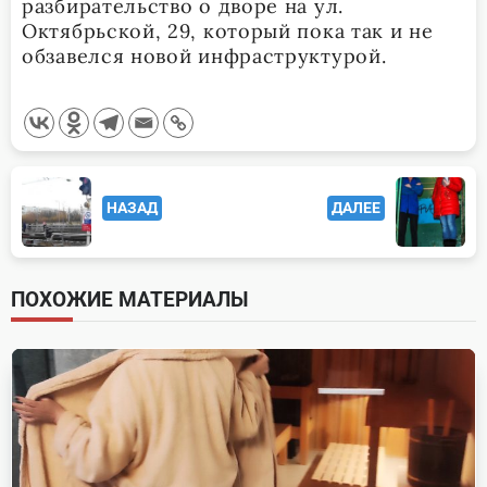
разбирательство о дворе на ул.
Октябрьской, 29, который пока так и не
обзавелся новой инфраструктурой.
<span
НАЗАД
ДАЛЕЕ
class="nav-
subtitle
screen-
ПОХОЖИЕ МАТЕРИАЛЫ
reader-
text">Page</span>