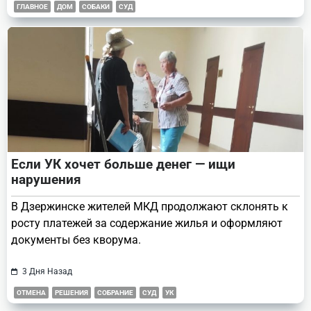
ГЛАВНОЕ
ДОМ
СОБАКИ
СУД
Если УК хочет больше денег — ищи
нарушения
В Дзержинске жителей МКД продолжают склонять к
росту платежей за содержание жилья и оформляют
документы без кворума.
3 Дня Назад
ОТМЕНА
РЕШЕНИЯ
СОБРАНИЕ
СУД
УК