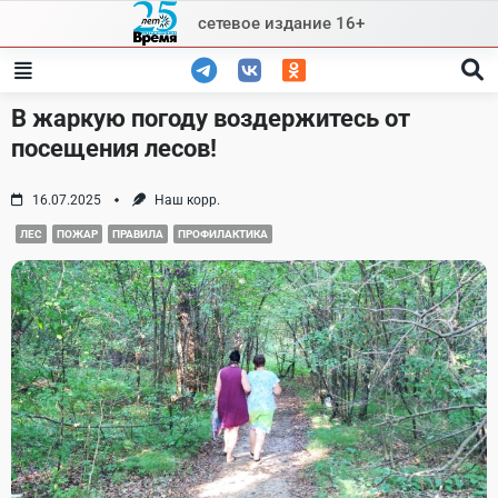
Skip
сетевое издание 16+
to
content
В жаркую погоду воздержитесь от
посещения лесов!
16.07.2025
Наш корр.
ЛЕС
ПОЖАР
ПРАВИЛА
ПРОФИЛАКТИКА