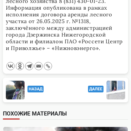
лесного хозяйства 8 (831) 430-01-23.
Информация опубликована в рамках
исполнения договора аренды лесного
участка от 26.05.2025 г. №1318,
заключённого между администрацией
города Дзержинска Нижегородской
области и филиалом ПАО «Россети Центр
и Приволжье» – «Нижновэнерго».
<span
НАЗАД
ДАЛЕЕ
class="nav-
subtitle
screen-
ПОХОЖИЕ МАТЕРИАЛЫ
reader-
text">Page</span>