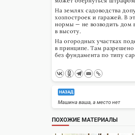
может обернуться штрафом 
На землях садоводства доп
хозпостроек и гаражей. В 
нормы — не возводить дом 
в высоту.
На огородных участках под
в принципе. Там разрешено
без фундамента по типу сар
<span
НАЗАД
Машина ваша, а место нет
class="nav-
subtitle
ПОХОЖИЕ МАТЕРИАЛЫ
screen-