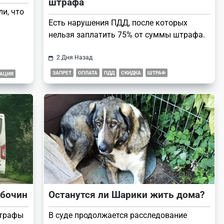
штрафа
и, что
Есть нарушения ПДД, после которых
нельзя заплатить 75% от суммы штрафа.
2 Дня Назад
ЗАПРЕТ
ОПЛАТА
ПДД
СКИДКА
ШТРАФ
УАЦИЯ
обочин
Останутся ли Шарики жить дома?
штрафы
В суде продолжается расследование