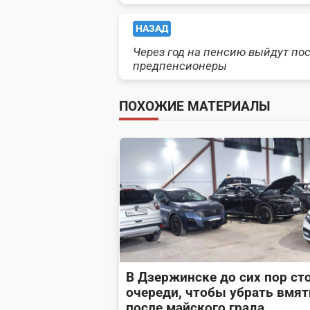
<span
НАЗАД
Через год на пенсию выйдут по
class="nav-
предпенсионеры
subtitle
ПОХОЖИЕ МАТЕРИАЛЫ
screen-
reader-
text">Page</span>
В Дзержинске до сих пор ст
очереди, чтобы убрать вмя
после майского града