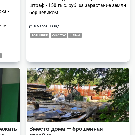
штраф - 150 тыс. руб. за зарастание земли
ка -
борщевиком.
сле
8 Часов Назад
БОРЩЕВИК
УЧАСТОК
ШТРАФ
Т
бежать
Вместо дома — брошенная