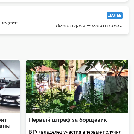
ДАЛЕЕ
следние
Вместо дачи — многоэтажка
оят
Первый штраф за борщевик
тины
В РФ владелец участка впервые получил