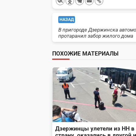
<span
НАЗАД
В пригороде Дзержинска автом
class="nav-
протаранил забор жилого дома
subtitle
ПОХОЖИЕ МАТЕРИАЛЫ
screen-
reader-
text">Page</span>
Дзержинцы улетели из НН в
страну, оказались в другой 