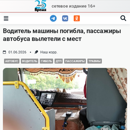
Skip
сетевое издание 16+
to
content
Водитель машины погибла, пассажиры
автобуса вылетели с мест
01.06.2026
Наш корр.
АВТОБУС
ВОДИТЕЛЬ
ГИБЕЛЬ
ДТП
ПАССАЖИРЫ
ТРАВМЫ