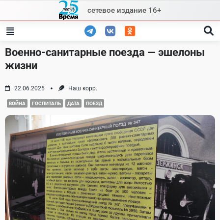
Skip
сетевое издание 16+
to
content
Военно-санитарные поезда — эшелоны
жизни
22.06.2025
Наш корр.
ВОЙНА
ГОСПИТАЛЬ
ДАТА
ПОЕЗД