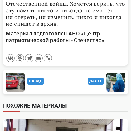
Отечественной войны. Хочется верить, что
эту память никто и никогда не сможет
ни стереть, ни изменить, никто и никогда
не спишет в архив.
Материал подготовлен АНО «Центр
патриотической работы «Отечество»
<span
НАЗАД
ДАЛЕЕ
class="nav-
subtitle
screen-
ПОХОЖИЕ МАТЕРИАЛЫ
reader-
text">Page</span>