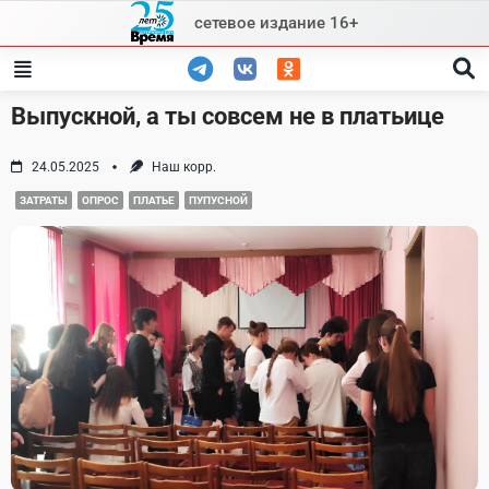
Skip
сетевое издание 16+
to
content
Выпускной, а ты совсем не в платьице
24.05.2025
Наш корр.
ЗАТРАТЫ
ОПРОС
ПЛАТЬЕ
ПУПУСНОЙ