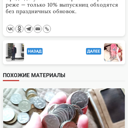
реже — только 10% выпускниц обходятся
без праздничных обновок.
<span
НАЗАД
ДАЛЕЕ
class="nav-
subtitle
screen-
ПОХОЖИЕ МАТЕРИАЛЫ
reader-
text">Page</span>