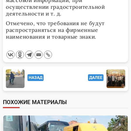
массовой информации, при
осуществлении градостроительной
деятельности и т. д.
Отмечено, что требования не будут
распространяться на фирменные
наименования и товарные знаки.
<span
НАЗАД
ДАЛЕЕ
class="nav-
subtitle
screen-
ПОХОЖИЕ МАТЕРИАЛЫ
reader-
text">Page</span>