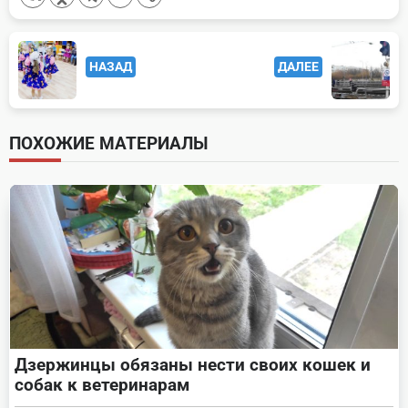
<span
НАЗАД
ДАЛЕЕ
class="nav-
subtitle
screen-
ПОХОЖИЕ МАТЕРИАЛЫ
reader-
text">Page</span>
Дзержинцы обязаны нести своих кошек и
собак к ветеринарам