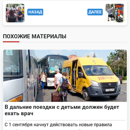
<span
НАЗАД
ДАЛЕЕ
class="nav-
subtitle
screen-
ПОХОЖИЕ МАТЕРИАЛЫ
reader-
text">Page</span>
В дальние поездки с детьми должен будет
ехать врач
С 1 сентября начнут действовать новые правила