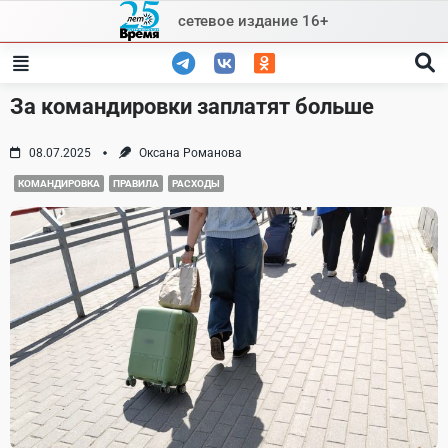
Skip
сетевое издание 16+
to
content
За командировки заплатят больше
08.07.2025
Оксана Романова
КОМАНДИРОВКА
ПРАВИЛА
РАСХОДЫ