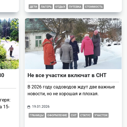
ДЕТИ
ЛАГЕРЬ
ОТДЫХ
ПУТЕВКА
СТОИМОСТЬ
80
Не все участки включат в СНТ
В 2026 году садоводов ждут две важные
новости, но не хорошая и плохая.
геря:
а 15-
19.01.2026
ГРАНИЦЫ
ОФОРМЛЕНИЕ
СНТ
СТАТУС
УЧАСТОК