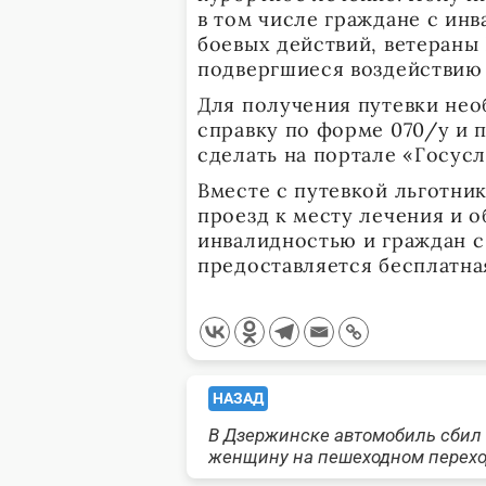
в том числе граждане с инв
боевых действий, ветераны
подвергшиеся воздействию 
Для получения путевки нео
справку по форме 070/у и 
сделать на портале «Госусл
Вместе с путевкой льготни
проезд к месту лечения и 
инвалидностью и граждан с
предоставляется бесплатная
<span
НАЗАД
В Дзержинске автомобиль сбил
class="nav-
женщину на пешеходном перех