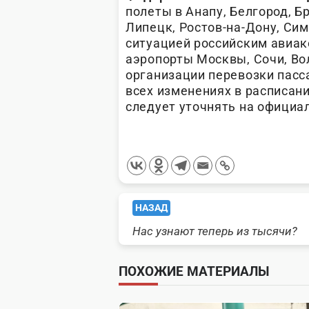
полеты в Анапу, Белгород, Б
Липецк, Ростов-на-Дону, Си
ситуацией российским авиа
аэропорты Москвы, Сочи, Во
организации перевозки пас
всех изменениях в расписан
следует уточнять на официа
<span
НАЗАД
Нас узнают теперь из тысячи?
class="nav-
subtitle
ПОХОЖИЕ МАТЕРИАЛЫ
screen-