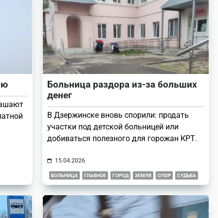
ию
Больница раздора из-за больших
денег
лашают
В Дзержинске вновь спорили: продать
латной
участки под детской больницей или
добиваться полезного для горожан КРТ.
15.04.2026
БОЛЬНИЦА
ГЛАВНОЕ
ГОРОД
ЗЕМЛЯ
СПОР
СУДЬБА