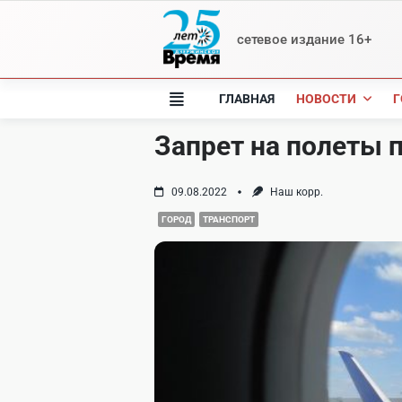
Skip
to
сетевое издание 16+
content
ГЛАВНАЯ
НОВОСТИ
Г
Запрет на полеты 
09.08.2022
Наш корр.
ГОРОД
ТРАНСПОРТ