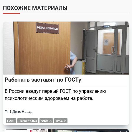
screen-
ПОХОЖИЕ МАТЕРИАЛЫ
reader-
text">Page</span>
Работать заставят по ГОСТу
В России введут первый ГОСТ по управлению
психологическим здоровьем на работе.
1 День Назад
ГОСТ
ПЕРЕГРУЗКИ
РАБОТА
ТРАВЛЯ