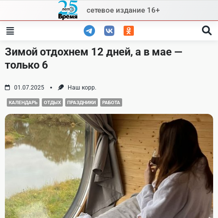
Skip
сетевое издание 16+
to
content
Зимой отдохнем 12 дней, а в мае —
только 6
01.07.2025
Наш корр.
КАЛЕНДАРЬ
ОТДЫХ
ПРАЗДНИКИ
РАБОТА