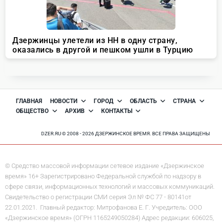
ГЛАВНАЯ
НОВОСТИ
ГОРОД
ОБЛАСТЬ
СТРАНА
ОБЩЕСТВО
АРХИВ
КОНТАКТЫ
DZER.RU © 2008 - 2026 ДЗЕРЖИНСКОЕ ВРЕМЯ. ВСЕ ПРАВА ЗАЩИЩЕНЫ
© Средство массовой информации сетевое издание «Дзержинское
время» 16+ Зарегистрировано Федеральной службой по надзору в
сфере связи, информационных технологий и массовых коммуникаций.
Свидетельство о регистрации СМИ серия Эл № ФС 77 - 80141от
22.01.2021. Главный редактор: Митрофанова Е. Г. Учредитель: ООО
«Дзержинское время» (ОГРН 1165249050284) Адрес редакции: 606025,