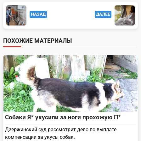
<span
НАЗАД
ДАЛЕЕ
class="nav-
subtitle
screen-
ПОХОЖИЕ МАТЕРИАЛЫ
reader-
text">Page</span>
Собаки Я* укусили за ноги прохожую П*
Дзержинский суд рассмотрит дело по выплате
компенсации за укусы собак.