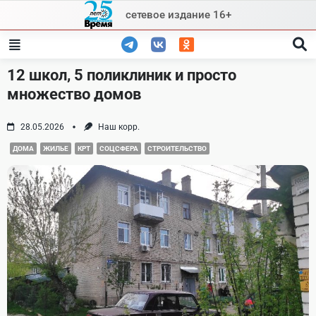
Skip
сетевое издание 16+
to
content
12 школ, 5 поликлиник и просто
множество домов
28.05.2026
Наш корр.
ДОМА
ЖИЛЬЕ
КРТ
СОЦСФЕРА
СТРОИТЕЛЬСТВО