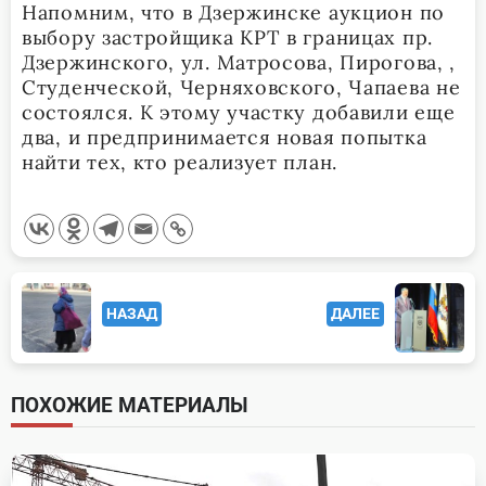
Напомним, что в Дзержинске аукцион по
выбору застройщика КРТ в границах пр.
Дзержинского, ул. Матросова, Пирогова, ,
Студенческой, Черняховского, Чапаева не
состоялся. К этому участку добавили еще
два, и предпринимается новая попытка
найти тех, кто реализует план.
<span
НАЗАД
ДАЛЕЕ
class="nav-
subtitle
screen-
ПОХОЖИЕ МАТЕРИАЛЫ
reader-
text">Page</span>