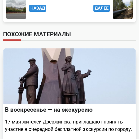
<span
НАЗАД
ДАЛЕЕ
class="nav-
subtitle
screen-
ПОХОЖИЕ МАТЕРИАЛЫ
reader-
text">Page</span>
В воскресенье — на экскурсию
17 мая жителей Дзержинска приглашают принять
участие в очередной бесплатной экскурсии по городу.