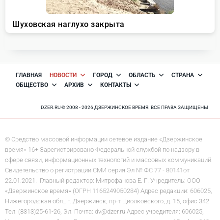
ГЛАВНАЯ
НОВОСТИ
ГОРОД
ОБЛАСТЬ
СТРАНА
ОБЩЕСТВО
АРХИВ
КОНТАКТЫ
DZER.RU © 2008 - 2026 ДЗЕРЖИНСКОЕ ВРЕМЯ. ВСЕ ПРАВА ЗАЩИЩЕНЫ
© Средство массовой информации сетевое издание «Дзержинское
время» 16+ Зарегистрировано Федеральной службой по надзору в
сфере связи, информационных технологий и массовых коммуникаций.
Свидетельство о регистрации СМИ серия Эл № ФС 77 - 80141от
22.01.2021. Главный редактор: Митрофанова Е. Г. Учредитель: ООО
«Дзержинское время» (ОГРН 1165249050284) Адрес редакции: 606025,
Нижегородская обл., г. Дзержинск, пр-т Циолковского, д. 15, офис 342
Тел. (8313)25-61-26, Эл. Почта: dv@dzer.ru Адрес учредителя: 606025,