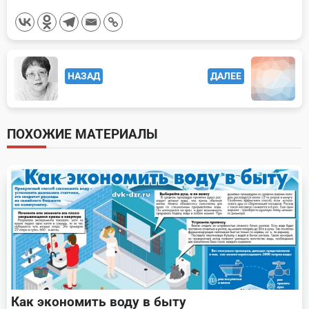
<span
НАЗАД
ДАЛЕЕ
class="nav-
subtitle
screen-
ПОХОЖИЕ МАТЕРИАЛЫ
reader-
text">Page</span>
Как экономить воду в быту