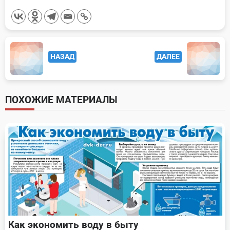
<span
НАЗАД
ДАЛЕЕ
class="nav-
subtitle
screen-
ПОХОЖИЕ МАТЕРИАЛЫ
reader-
text">Page</span>
Как экономить воду в быту