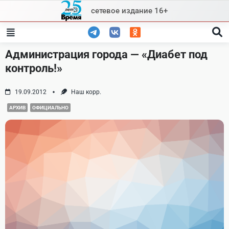
Skip
сетевое издание 16+
to
content
Администрация города — «Диабет под
контроль!»
19.09.2012
Наш корр.
АРХИВ
ОФИЦИАЛЬНО