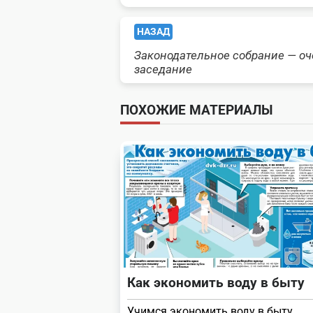
<span
НАЗАД
Законодательное собрание — о
class="nav-
заседание
subtitle
ПОХОЖИЕ МАТЕРИАЛЫ
screen-
reader-
text">Page</span>
Как экономить воду в быту
Учимся экономить воду в быту