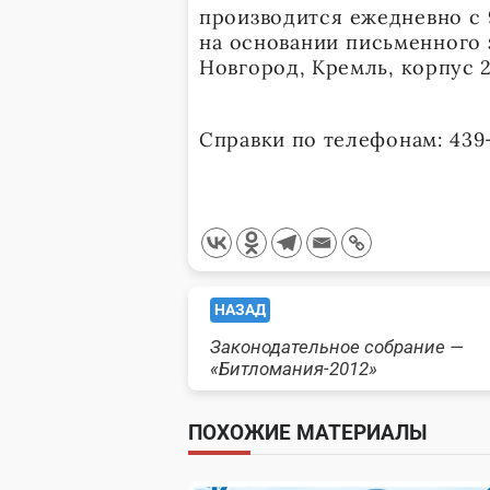
производится ежедневно с 9
на основании письменного 
Новгород, Кремль, корпус 2,
Справки по телефонам: 439-
<span
НАЗАД
Законодательное собрание —
class="nav-
«Битломания-2012»
subtitle
ПОХОЖИЕ МАТЕРИАЛЫ
screen-