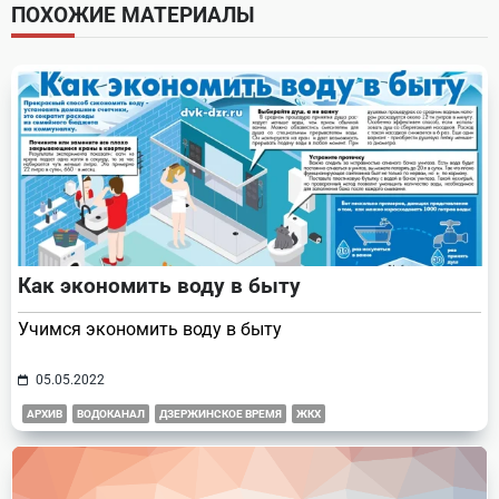
screen-
ПОХОЖИЕ МАТЕРИАЛЫ
reader-
text">Page</span>
Как экономить воду в быту
Учимся экономить воду в быту
05.05.2022
АРХИВ
ВОДОКАНАЛ
ДЗЕРЖИНСКОЕ ВРЕМЯ
ЖКХ