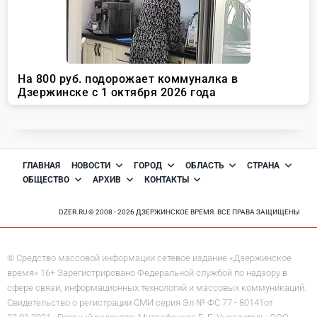
ГЛАВНАЯ
НОВОСТИ
ГОРОД
ОБЛАСТЬ
СТРАНА
ОБЩЕСТВО
АРХИВ
КОНТАКТЫ
DZER.RU © 2008 - 2026 ДЗЕРЖИНСКОЕ ВРЕМЯ. ВСЕ ПРАВА ЗАЩИЩЕНЫ
© Средство массовой информации сетевое издание «Дзержинское
время» 16+ Зарегистрировано Федеральной службой по надзору в
сфере связи, информационных технологий и массовых коммуникаций.
Свидетельство о регистрации СМИ серия Эл № ФС 77 - 80141от