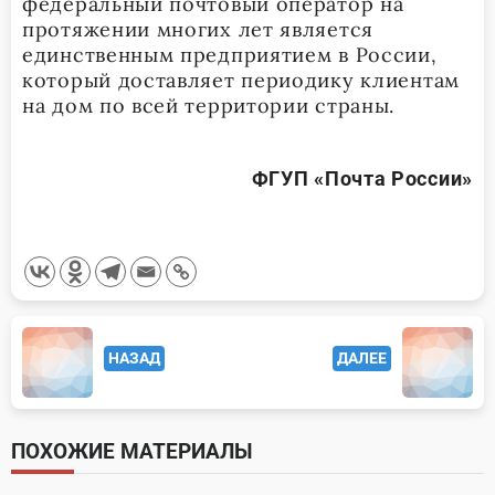
федеральный почтовый оператор на
протяжении многих лет является
единственным предприятием в России,
который доставляет периодику клиентам
на дом по всей территории страны.
ФГУП «Почта России»
<span
НАЗАД
ДАЛЕЕ
class="nav-
subtitle
screen-
ПОХОЖИЕ МАТЕРИАЛЫ
reader-