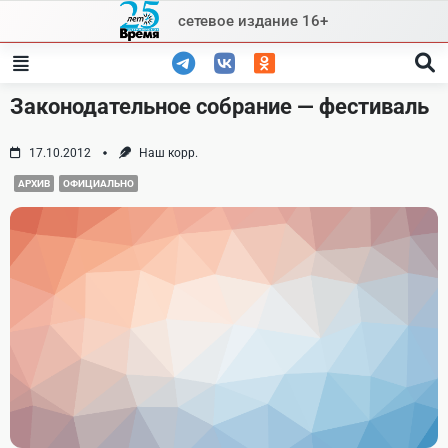
Skip
сетевое издание 16+
to
content
Законодательное собрание — фестиваль
17.10.2012
Наш корр.
АРХИВ
ОФИЦИАЛЬНО