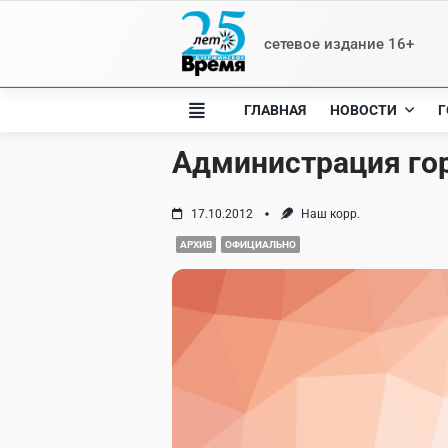
Skip
to
сетевое издание 16+
content
ГЛАВНАЯ
НОВОСТИ
Г
Администрация гор
17.10.2012
Наш корр.
АРХИВ
ОФИЦИАЛЬНО