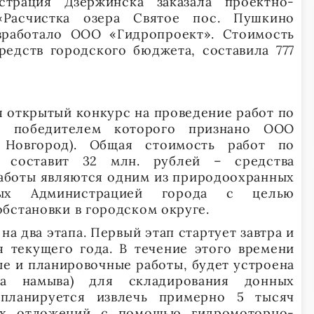
трация Дзержинска заказала проектно-
Расчистка озера Святое пос. Пушкино
зработало ООО «Гидропроект». Стоимость
редств городского бюджета, составила 777
я открытый конкурс на проведение работ по
о, победителем которого признано ООО
 Новгород). Общая стоимость работ по
а составит 32 млн. рублей – средства
работы являются одним из природоохранных
емых Администрацией города с целью
бстановки в городском округе.
на два этапа. Первый этап стартует завтра и
я текущего года. В течение этого времени
е и планировочные работы, будет устроена
та намыва) для складирования донных
 планируется извлечь примерно 5 тысяч
ых отложений с помощью гидромоторно-