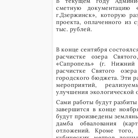
В текущем году Админис
сметную документацию «
г.Дзержинск», которую ра
проекта, оплаченного из с
тыс. рублей.
В конце сентября состоялс
расчистке озера Святог
«Сапропель» (г. Нижний
расчистке Святого озер
городского бюджета. Эти 
мероприятий, реализу
улучшения экологической о
Сами работы будут разбиты 
завершится в конце ноябр
будут произведены земляны
дамба обвалования (кар
отложений. Кроме того,
кубических метров донн