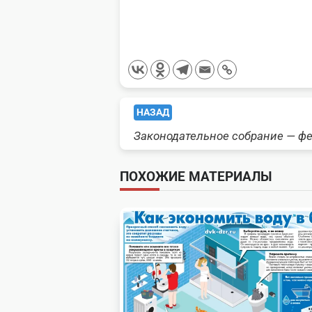
<span
НАЗАД
Законодательное собрание — ф
class="nav-
subtitle
ПОХОЖИЕ МАТЕРИАЛЫ
screen-
reader-
text">Page</span>