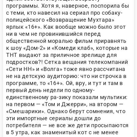
программы. Хотя я, наверное, поспорила бы
с теми, кто навесил на сериал про собаку-
полицейского «Возвращение Мухтара»
ярлык «16+». Как вообще можно было этот
ни в чем не провинившийся перед
общественной моралью фильм приравнять
к шоу «Дом-2» и «Комеди клаб», которые на
ТНТ выдают за приличное зрелище для
подростков?! Сетка вещания телекомпаний
«Сети НН» и «Волга» тоже явно рассчитана
не на детскую аудиторию: что ни строчка в
программе, то «16+». Ой, вру, и тут и там в
первый день недели по одному-
единственному ра-зику показали мультики:
на первом — «Том и Джерри», на втором —
«Смешарики». Однако берут сомнения, что
эти импортные сериалы дошли до
потребителя — не все же дети просыпаются
в 5 утра, как знаменитый кот с не менее