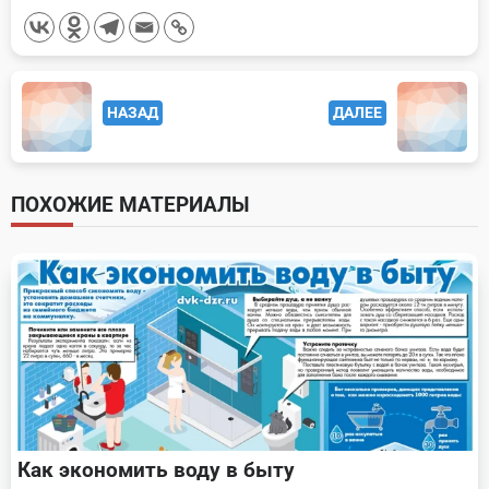
<span
НАЗАД
ДАЛЕЕ
class="nav-
subtitle
screen-
ПОХОЖИЕ МАТЕРИАЛЫ
reader-
text">Page</span>
Как экономить воду в быту