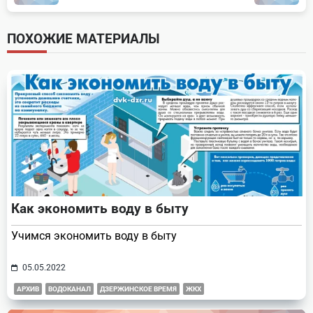
subtitle
screen-
ПОХОЖИЕ МАТЕРИАЛЫ
reader-
text">Page</span>
Как экономить воду в быту
Учимся экономить воду в быту
05.05.2022
АРХИВ
ВОДОКАНАЛ
ДЗЕРЖИНСКОЕ ВРЕМЯ
ЖКХ