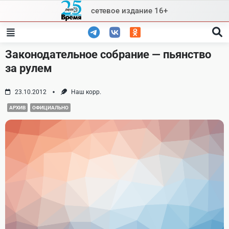
Skip
сетевое издание 16+
to
content
Законодательное собрание — пьянство
за рулем
23.10.2012
Наш корр.
АРХИВ
ОФИЦИАЛЬНО