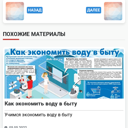
<span
НАЗАД
ДАЛЕЕ
class="nav-
subtitle
screen-
ПОХОЖИЕ МАТЕРИАЛЫ
reader-
text">Page</span>
Как экономить воду в быту
Учимся экономить воду в быту
05.05.2022