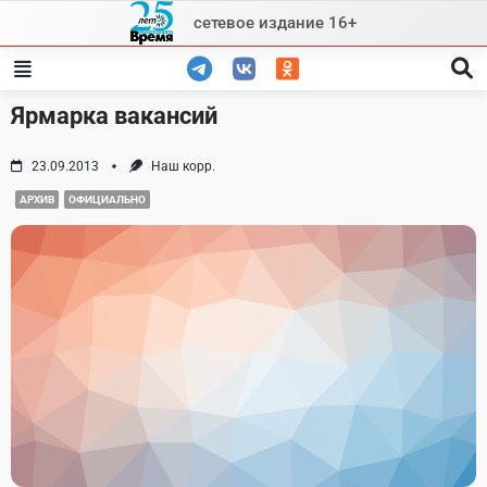
Skip
сетевое издание 16+
to
content
Ярмарка вакансий
23.09.2013
Наш корр.
АРХИВ
ОФИЦИАЛЬНО