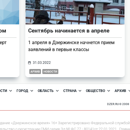
лом
Сентябрь начинается в апреле
ерт
1 апреля в Дзержинске начнется прием
заявлений в первые классы
31.03.2022
АРХИВ
НОВОСТИ
ОСТИ
ГОРОД
ОБЛАСТЬ
СТРАНА
ОБЩЕСТВО
АРХИВ
DZER.RU © 200
дание «Дзержинское время» 16+ Зарегистрировано Федеральной службой 
льство о регистрации СМИ серия Эл № ФС 77 - 80141от 22.01.2021. Главны