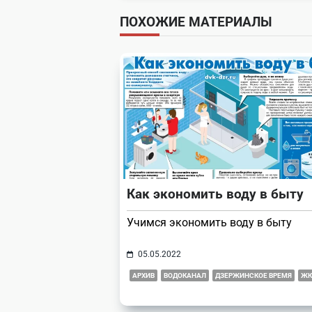
subtitle
ПОХОЖИЕ МАТЕРИАЛЫ
screen-
reader-
text">Page</span>
Как экономить воду в быту
Учимся экономить воду в быту
05.05.2022
АРХИВ
ВОДОКАНАЛ
ДЗЕРЖИНСКОЕ ВРЕМЯ
ЖК