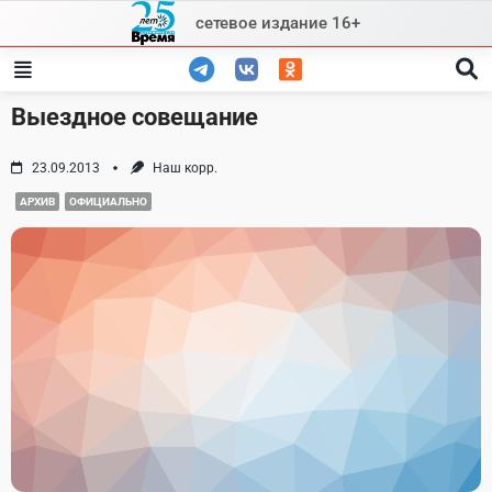
Skip
сетевое издание 16+
to
content
Выездное совещание
23.09.2013
Наш корр.
АРХИВ
ОФИЦИАЛЬНО