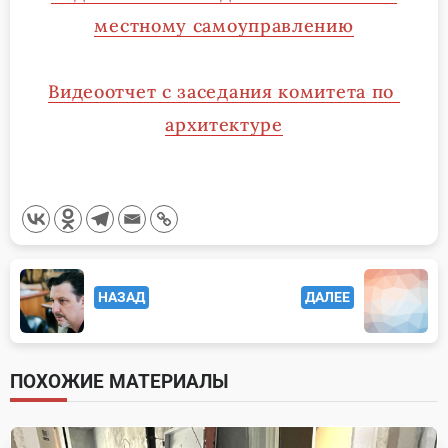
местному самоуправлению
Видеоотчет с заседания комитета по
архитектуре
<span
НАЗАД
ДАЛЕЕ
class="nav-
subtitle
screen-
ПОХОЖИЕ МАТЕРИАЛЫ
reader-
text">Page</span>