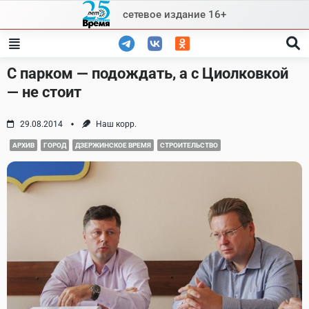
Skip
сетевое издание 16+
to
content
С парком — подождать, а с Циолковкой
— не стоит
29.08.2014
Наш корр.
АРХИВ
ГОРОД
ДЗЕРЖИНСКОЕ ВРЕМЯ
СТРОИТЕЛЬСТВО