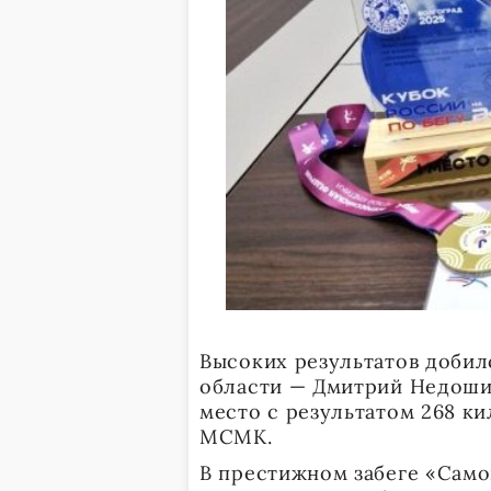
Высоких результатов добил
области — Дмитрий Недошит
место с результатом 268 к
МСМК.
В престижном забеге «Само