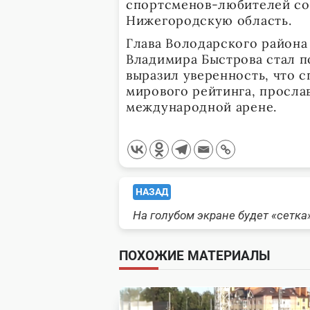
спортсменов-любителей со 
Нижегородскую область.
Глава Володарского района
Владимира Быстрова стал п
выразил уверенность, что 
мирового рейтинга, просла
международной арене.
<span
НАЗАД
На голубом экране будет «сетка
class="nav-
subtitle
ПОХОЖИЕ МАТЕРИАЛЫ
screen-