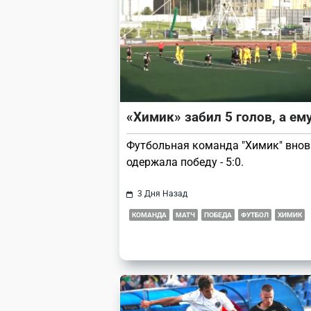
reader-
text">Page</span>
«Химик» забил 5 голов, а ему
Футбольная команда "Химик" внов
одержала победу - 5:0.
3 Дня Назад
КОМАНДА
МАТЧ
ПОБЕДА
ФУТБОЛ
ХИМИК