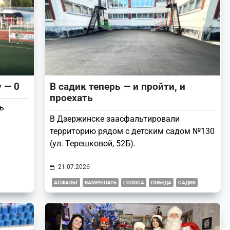
 — 0
В садик теперь — и пройти, и
проехать
ь
В Дзержинске заасфальтировали
территорию рядом с детским садом №130
(ул. Терешковой, 52Б).
21.07.2026
АСФАЛЬТ
ВАМРЕШАТЬ
ГОЛОСА
ПОБЕДА
САДИК