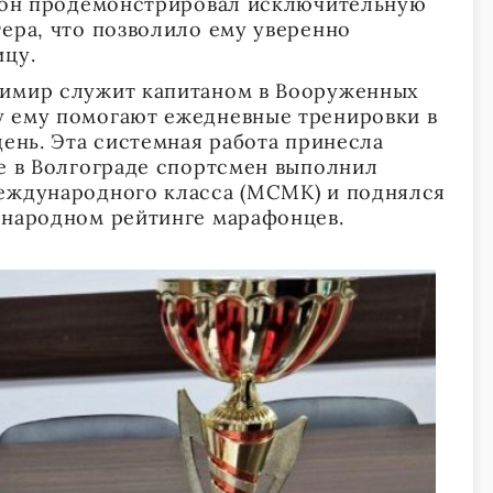
а он продемонстрировал исключительную
тера, что позволило ему уверенно
ицу.
димир служит капитаном в Вооруженных
у ему помогают ежедневные тренировки в
день. Эта системная работа принесла
де в Волгограде спортсмен выполнил
международного класса (МСМК) и поднялся
ународном рейтинге марафонцев.